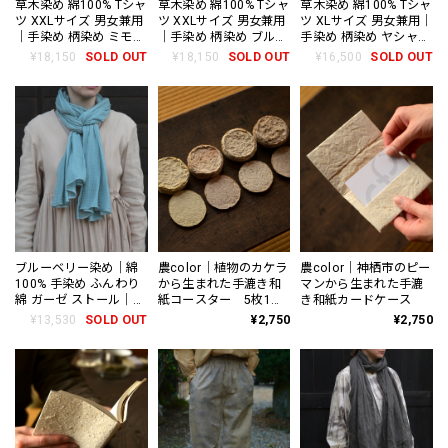
草木染め 綿100% Tシャ
草木染め 綿100% Tシャ
草木染め 綿100% Tシャ
ツ XXLサイズ 男女兼用
ツ XXLサイズ 男女兼用
ツ XLサイズ 男女兼用｜
｜手染め 柄染め ミモザ
｜手染め 柄染め ブルー
手染め 柄染め ヤシャブ
桜 半袖
ベリー 半袖
シ 桜 半袖
¥18,150
SOLD OUT
¥18,150
SOLD OUT
¥16,500
SOLD OUT
ブルーベリー染め｜綿
農color｜植物のカケラ
農color｜神栖市のピー
100% 手染め ふんわり
から生まれた手漉き和
マンから生まれた手漉
綿 ガーゼ ストール｜草
紙コースター 5枚1セ
き和紙カードケース
木染め 綿100%
ット
¥13,530
SOLD OUT
¥2,750
¥2,750