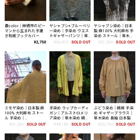
農color｜神栖市のピー
ヤシャブシ×ブルーベリ
ヤシャブシ染め｜日本
マンから生まれた手漉
ー染め｜手染め ウエス
製 麻100% 大判麻布 手
き和紙ブックカバー
トギャザーパンツ｜草
染め ストール｜草木染
木染め 日本製
め 夜叉五倍子
¥2,750
¥36,410
SOLD OUT
¥31,350
SOLD OUT
futashiba248 Linen
textile
ミモザ染め｜日本製 麻
手染め ラップカーディ
ぶどう染め｜綿麻 手染
100% 大判麻布 ストー
ガン｜アルストロメリ
め ギャザーブラウス｜
ル 手染め｜
ア染め｜草木染め 綿
草木染め 長袖 日本製
futashiba248 Linen
100% 羽織り 日本製
¥31,350
SOLD OUT
¥48,180
SOLD OUT
¥35,750
SOLD OUT
textile