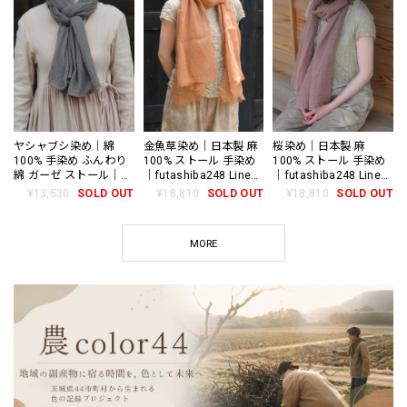
ヤシャブシ染め｜綿
金魚草染め｜日本製 麻
桜染め｜日本製 麻
100% 手染め ふんわり
100% ストール 手染め
100% ストール 手染め
綿 ガーゼ ストール｜草
｜futashiba248 Linen
｜futashiba248 Linen
木染め 夜叉五倍子 綿
textile
textile
¥13,530
SOLD OUT
¥18,810
SOLD OUT
¥18,810
SOLD OUT
100%
MORE