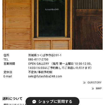
住所
茨城県つくば市作谷201-1
TEL
080-4117-2750
営業時間
OPEN GALLERY （毎月 第一土曜日 10:00-12:00、
14:00-16:00はご予約無しでご来店いただけます）
定休日
不定休/事前予約制
E-mail
seki@futashiba248.com
OUR STORY
MAP
送料について
ショップに質問する
梱包はリサイクル梱包になります。