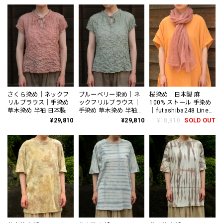
さくら染め｜ネックフ
ブルーベリー染め｜ネ
桜染め｜日本製 麻
リルブラウス｜手染め
ックフリルブラウス｜
100% ストール 手染め
草木染め 半袖 日本製
手染め 草木染め 半袖
｜futashiba248 Linen
日本製
textile
¥29,810
¥29,810
¥18,810
SOLD OUT