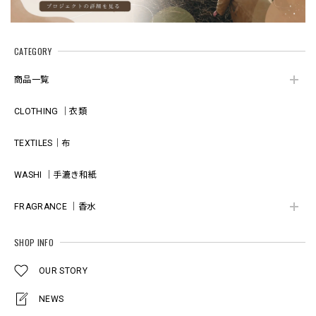
CATEGORY
商品一覧
CLOTHING ｜衣類
TEXTILES｜布
WASHI ｜手漉き和紙
FRAGRANCE ｜香水
SHOP INFO
OUR STORY
NEWS