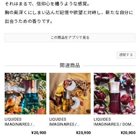
それはまるで、信仰心を纏うような感覚。
胸の奥深くにしまい込んだ記憶や欲望と対峙し、新たな自分に
出会うための香りです。
この商品をアプリで見る
通報する
関連商品
LIQUIDES
LIQUIDES
LIQUIDES
IMAGINAIRES /
IMAGINAIRES /
IMAGINAIRES / DOM
FLEUVE TENDRE 50ml
DÉSERT SUAVE 50ml
ROSA 50ml ｜ニッチフ
¥20,900
¥20,900
¥20,900
｜ニッチフレグランス
｜ニッチフレグランス
レグランス 正規取扱店
正規取扱店｜
正規取扱店｜
｜futashiba248