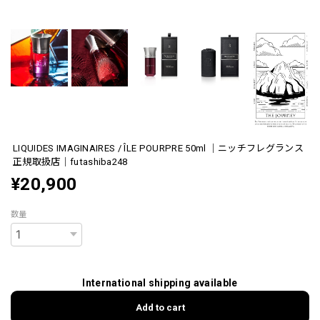
LIQUIDES IMAGINAIRES / ÎLE POURPRE 50ml ｜ニッチフレグランス
正規取扱店｜futashiba248
¥20,900
数量
International shipping available
Add to cart