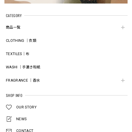
CATEGORY
商品一覧
CLOTHING ｜衣類
TEXTILES｜布
WASHI ｜手漉き和紙
FRAGRANCE ｜香水
SHOP INFO
OUR STORY
NEWS
CONTACT