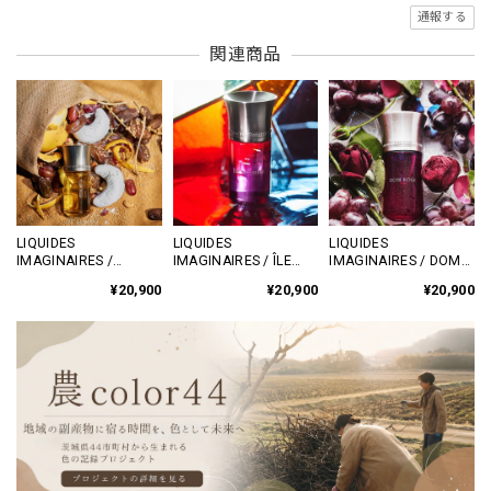
通報する
関連商品
LIQUIDES
LIQUIDES
LIQUIDES
IMAGINAIRES /
IMAGINAIRES / ÎLE
IMAGINAIRES / DOM
DÉSERT SUAVE 50ml
POURPRE 50ml ｜ニッ
ROSA 50ml ｜ニッチフ
¥20,900
¥20,900
¥20,900
｜ニッチフレグランス
チフレグランス 正規取
レグランス 正規取扱店
正規取扱店｜
扱店｜futashiba248
｜futashiba248
futashiba248