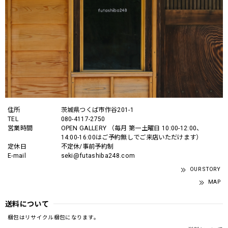
住所
茨城県つくば市作谷201-1
TEL
080-4117-2750
営業時間
OPEN GALLERY （毎月 第一土曜日 10:00-12:00、
14:00-16:00はご予約無しでご来店いただけます）
定休日
不定休/事前予約制
E-mail
seki@futashiba248.com
OUR STORY
MAP
送料について
梱包はリサイクル梱包になります。