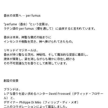
香水の本質へ ― per fumus
“perfume（香水）”という言葉は、
ラテン語の per fumus（煙を通して） に由来すると言われています。
香水は本来、神聖な儀式の始まりに
インセンスや樹脂を焚き、神へ捧げられてきたもの。
リキッドイマジネールは、
香水が持つ聖なる次元、神秘性、そして魔法的な変容に着目し、
液体が揮発し、姿を消しながらも確かに存在し続ける
その不可思議な力を香りとして表現しています。
創設の背景
ブランドは、
レアな香りを追い求めるハンター David Frossard（ダヴィッド・フロサー
ル） と、
デザイナー Philippe Di Méo（フィリップ・ディ・メオ）
二人のコラボレーションによって誕生しました。