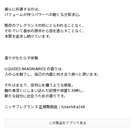
彼らに共通するのは、
パフュームが持つパワーへの飽くなき探求心。
既存のフレグランスの枠にとらわれることなく、
それでいて香水の原点から目を逸らすことなく、
本質を追求し続けています。
香りがもたらす体験
LIQUIDES IMAGINAIRES の香りは、
人の心を魅了し、自己の内面と向き合う旅へと誘います。
それはまるで、信仰心を纏うような感覚。
胸の奥深くにしまい込んだ記憶や欲望と対峙し、
新たな自分に出会うための香りです。
ニッチフレグランス 正規取扱店｜futashiba248
この商品をアプリで見る