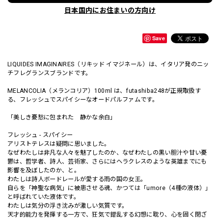
日本国内にお住まいの方向け
Save
LIQUIDES IMAGINAIRES（リキッド イマジネール）は、イタリア発のニッ
チフレグランスブランドです。
MELANCOLIA（メランコリア）100ml は、futashiba248が正規取扱す
る、フレッシュでスパイシーなオードパルファムです。
「美しき憂愁に包まれた 静かな余白」
フレッシュ - スパイシー
アリストテレスは疑問に思いました。
なぜわたしは非凡な人々を魅了したのか、なぜわたしの黒い胆汁や甘い憂
鬱は、哲学者、詩人、芸術家、さらにはヘラクレスのような英雄までにも
影響を及ぼしたのか、と。
わたしは詩人ボードレールが愛する雨の国の女王。
自らを「神聖な病気」に被患させる魂、かつては「umore（4種の液体）」
と呼ばれていた液体です。
わたしは気分の浮き沈みが激しい気質です。
天才的能力を発揮する一方で、狂気で錯乱する幻想に耽り、心を固く閉ざ