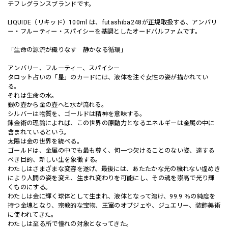
チフレグランスブランドです。
LIQUIDE（リキッド）100ml は、futashiba248が正規取扱する、アンバリ
ー・フルーティー・スパイシーを基調としたオードパルファムです。
「生命の源流が織りなす 静かなる循環」
アンバリー、フルーティー、スパイシー
タロット占いの「星」のカードには、液体を注ぐ女性の姿が描かれてい
る。
それは生命の水。
銀の壺から金の壺へと水が流れる。
シルバーは物質を、ゴールドは精神を意味する。
錬金術の理論によれば、この世界の原動力となるエネルギーは金属の中に
含まれているという。
太陽は金の世界を統べる。
ゴールドは、金属の中でも最も尊く、何一つ欠けることのない姿、達する
べき目的、新しい生を象徴する。
わたしはさまざまな変容を遂げ、最後には、あたたかな光の穢れない煌めき
により人間の姿を変え、生まれ変わりを可能にし、その魂を崇高で光り輝
くものにする。
わたしは金に輝く球体として生まれ、液体となって溶け、99.9 ％の純度を
持つ金塊となり、宗教的な宝物、王室のオブジェや、ジュエリー、装飾美術
に使われてきた。
わたしは至る所で憧れの対象となってきた。