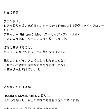
創設の背景
ブランドは、
レアな香りを追い求めるハンター David Frossard（ダヴィッド・フロサー
ル） と、
デザイナー Philippe Di Méo（フィリップ・ディ・メオ）
二人のコラボレーションによって誕生しました。
彼らに共通するのは、
パフュームが持つパワーへの飽くなき探求心。
既存のフレグランスの枠にとらわれることなく、
それでいて香水の原点から目を逸らすことなく、
本質を追求し続けています。
香りがもたらす体験
LIQUIDES IMAGINAIRES の香りは、
人の心を魅了し、自己の内面と向き合う旅へと誘います。
それはまるで、信仰心を纏うような感覚。