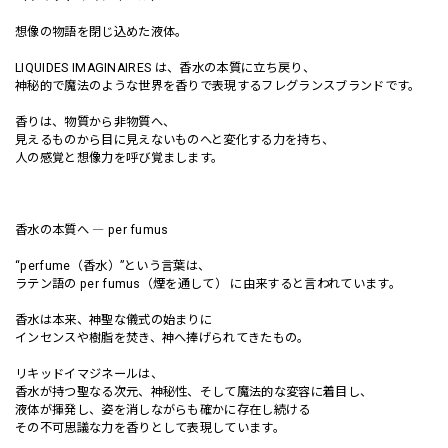
想像の物語を閉じ込めた液体。
LIQUIDES IMAGINAIRES は、香水の本質に立ち戻り、
神秘的で魔法のような世界を香りで表現するフレグランスブランドです。
香りは、物質から非物質へ、
見えるものから目に見えないものへと変化する力を持ち、
人の感覚と想像力を呼び覚まします。
香水の本質へ ― per fumus
“perfume（香水）”という言葉は、
ラテン語の per fumus（煙を通して） に由来すると言われています。
香水は本来、神聖な儀式の始まりに
インセンスや樹脂を焚き、神へ捧げられてきたもの。
リキッドイマジネールは、
香水が持つ聖なる次元、神秘性、そして魔法的な変容に着目し、
液体が揮発し、姿を消しながらも確かに存在し続ける
その不可思議な力を香りとして表現しています。