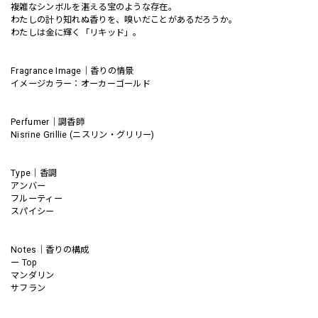
複雑なシンボルを湛える宝のような存在。
わたしの計り知れぬ香りを、嗅いだことがあるだろうか。
わたしは金に輝く「リキッド」。
Fragrance Image｜香りの情景
イメージカラー：オーカーゴールド
Perfumer｜調香師
Nisrine Grillie (ニスリン・グリリー)
Type｜香調
アンバー
フルーティー
スパイシー
Notes｜香りの構成
ー Top
マンダリン
サフラン