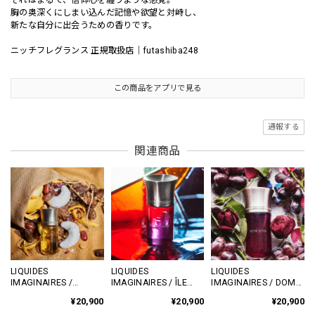
胸の奥深くにしまい込んだ記憶や欲望と対峙し、
新たな自分に出会うための香りです。
ニッチフレグランス 正規取扱店｜futashiba248
この商品をアプリで見る
通報する
関連商品
LIQUIDES
LIQUIDES
LIQUIDES
IMAGINAIRES /
IMAGINAIRES / ÎLE
IMAGINAIRES / DOM
DÉSERT SUAVE 50ml
POURPRE 50ml ｜ニッ
ROSA 50ml ｜ニッチフ
¥20,900
¥20,900
¥20,900
｜ニッチフレグランス
チフレグランス 正規取
レグランス 正規取扱店