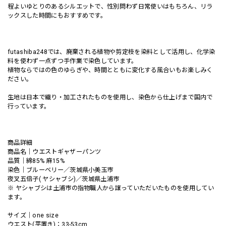
程よいゆとりのあるシルエットで、性別問わず日常使いはもちろん、リラ
ックスした時間にもおすすめです。
futashiba248では、廃棄される植物や剪定枝を染料として活用し、化学染
料を使わず一点ずつ手作業で染色しています。
植物ならではの色のゆらぎや、時間とともに変化する風合いもお楽しみく
ださい。
生地は日本で織り・加工されたものを使用し、染色から仕上げまで国内で
行っています。
商品詳細
商品名｜ウエストギャザーパンツ
品質｜綿85% 麻15%
染色｜ブルーベリー／茨城県小美玉市
夜叉五倍子( ヤシャブシ)／茨城県土浦市
※ ヤシャブシは土浦市の指物職人から譲っていただいたものを使用してい
ます。
サイズ｜one size
ウエスト(平置き)：33-53cm